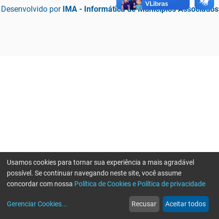
Desenvolvido por
IMA - Informática de Municípios Associados
Usamos cookies para tornar sua experiência a mais agradável
possível. Se continuar navegando neste site, você assume
concordar com nossa
Política de Cookies e Política de privacidade
home
build_circle
event
web
more_horiz
Erro ao enviar informações, por favor tente novamente
Gerenciar Cookies
...
Recusar
Aceitar todos
Início
Serviços
Eventos
Notícias
Mais