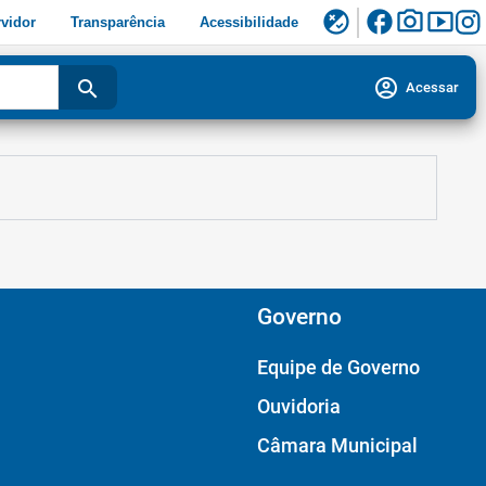
facebook
photo_camera
smart_display
flaky
vidor
Transparência
Acessibilidade
account_circle
search
Acessar
Governo
Equipe de Governo
Ouvidoria
Câmara Municipal