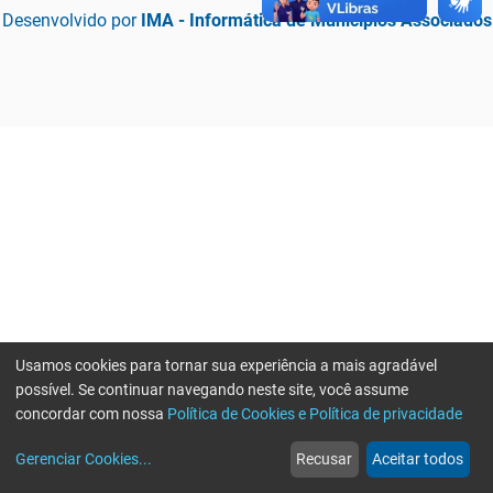
Desenvolvido por
IMA - Informática de Municípios Associados
Usamos cookies para tornar sua experiência a mais agradável
possível. Se continuar navegando neste site, você assume
concordar com nossa
Política de Cookies e Política de privacidade
home
build_circle
event
web
more_horiz
Erro ao enviar informações, por favor tente novamente
Gerenciar Cookies
...
Recusar
Aceitar todos
Início
Serviços
Eventos
Notícias
Mais