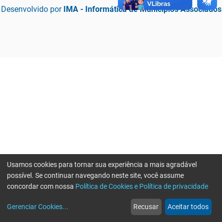
Desenvolvido por
IMA - Informática de Municípios Associados
Usamos cookies para tornar sua experiência a mais agradável
possível. Se continuar navegando neste site, você assume
concordar com nossa
Política de Cookies e Política de privacidade
home
build_circle
event
web
more_horiz
Erro ao enviar informações, por favor tente novamente
Gerenciar Cookies
...
Recusar
Aceitar todos
Início
Serviços
Eventos
Notícias
Mais