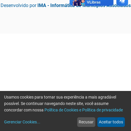
Desenvolvido por
IMA - Informática de Municípios Associados
Usamos cookies para tornar sua experiência a mais agradável
possível. Se continuar navegando neste site, você assume
concordar com nossa
Política de Cookies e Política de privacidade
home
build_circle
event
web
more_horiz
Erro ao enviar informações, por favor tente novamente
Gerenciar Cookies
...
Recusar
Aceitar todos
Início
Serviços
Eventos
Notícias
Mais