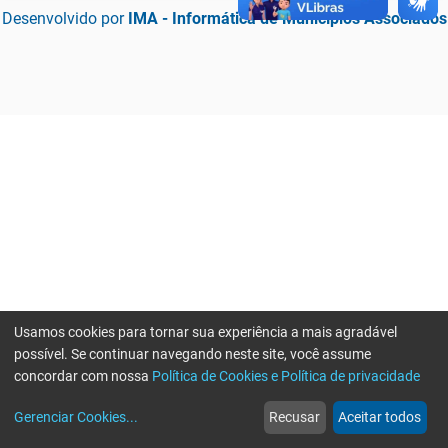
Desenvolvido por
IMA - Informática de Municípios Associados
Usamos cookies para tornar sua experiência a mais agradável
possível. Se continuar navegando neste site, você assume
concordar com nossa
Política de Cookies e Política de privacidade
home
build_circle
event
web
more_horiz
Erro ao enviar informações, por favor tente novamente
Gerenciar Cookies
...
Recusar
Aceitar todos
Início
Serviços
Eventos
Notícias
Mais