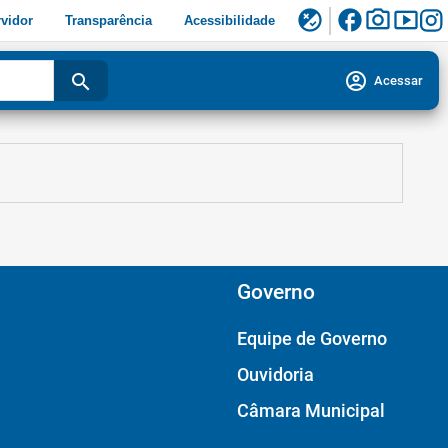
facebook
photo_camera
smart_display
flaky
vidor
Transparência
Acessibilidade
account_circle
search
Acessar
Governo
Equipe de Governo
Ouvidoria
Câmara Municipal