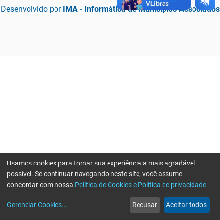
Desenvolvido por
IMA - Informática de Municípios Associados
Usamos cookies para tornar sua experiência a mais agradável
possível. Se continuar navegando neste site, você assume
concordar com nossa
Política de Cookies e Política de privacidade
home
build_circle
event
web
more_horiz
Erro ao enviar informações, por favor tente novamente
Gerenciar Cookies
...
Recusar
Aceitar todos
Início
Serviços
Eventos
Notícias
Mais