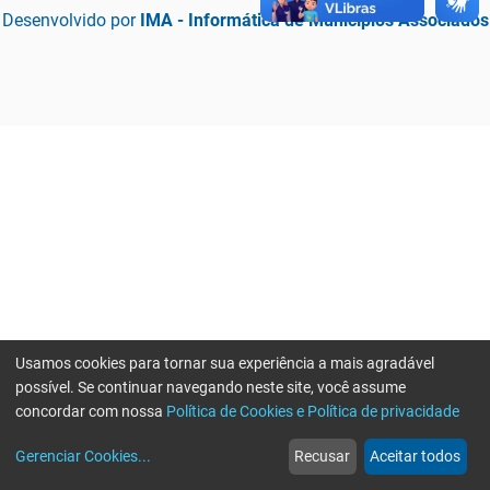
Desenvolvido por
IMA - Informática de Municípios Associados
Usamos cookies para tornar sua experiência a mais agradável
possível. Se continuar navegando neste site, você assume
concordar com nossa
Política de Cookies e Política de privacidade
home
build_circle
event
web
more_horiz
Erro ao enviar informações, por favor tente novamente
Gerenciar Cookies
...
Recusar
Aceitar todos
Início
Serviços
Eventos
Notícias
Mais