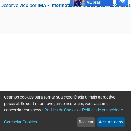
Desenvolvido por
IMA - Informática de Municípios Associados
Usamos cookies para tornar sua experiência a mais agradável
possível. Se continuar navegando neste site, você assume
concordar com nossa
Política de Cookies e Política de privacidade
home
build_circle
event
web
more_horiz
Erro ao enviar informações, por favor tente novamente
Gerenciar Cookies
...
Recusar
Aceitar todos
Início
Serviços
Eventos
Notícias
Mais