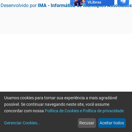
Desenvolvido por
IMA - Informática de Municípios Associados
Usamos cookies para tornar sua experiência a mais agradável
possível. Se continuar navegando neste site, você assume
concordar com nossa
Política de Cookies e Política de privacidade
home
build_circle
event
web
more_horiz
Erro ao enviar informações, por favor tente novamente
Gerenciar Cookies
...
Recusar
Aceitar todos
Início
Serviços
Eventos
Notícias
Mais