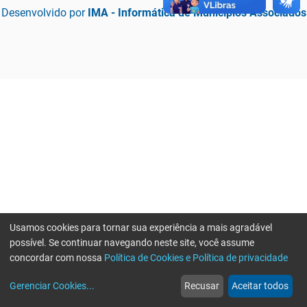
Desenvolvido por
IMA - Informática de Municípios Associados
Usamos cookies para tornar sua experiência a mais agradável
possível. Se continuar navegando neste site, você assume
concordar com nossa
Política de Cookies e Política de privacidade
home
build_circle
event
web
more_horiz
Erro ao enviar informações, por favor tente novamente
Gerenciar Cookies
...
Recusar
Aceitar todos
Início
Serviços
Eventos
Notícias
Mais