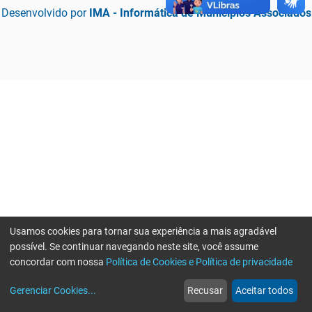
Desenvolvido por
IMA - Informática de Municípios Associados
Usamos cookies para tornar sua experiência a mais agradável
possível. Se continuar navegando neste site, você assume
concordar com nossa
Política de Cookies e Política de privacidade
home
build_circle
event
web
more_horiz
Erro ao enviar informações, por favor tente novamente
Gerenciar Cookies
...
Recusar
Aceitar todos
Início
Serviços
Eventos
Notícias
Mais