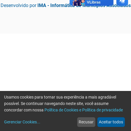
Desenvolvido por
IMA - Informática de Municípios Associados
Usamos cookies para tornar sua experiência a mais agradável
possível. Se continuar navegando neste site, você assume
concordar com nossa
Política de Cookies e Política de privacidade
home
build_circle
event
web
more_horiz
Erro ao enviar informações, por favor tente novamente
Gerenciar Cookies
...
Recusar
Aceitar todos
Início
Serviços
Eventos
Notícias
Mais