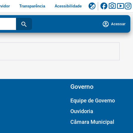
facebook
photo_camera
smart_display
flaky
vidor
Transparência
Acessibilidade
account_circle
search
Acessar
Governo
Equipe de Governo
Ouvidoria
Câmara Municipal