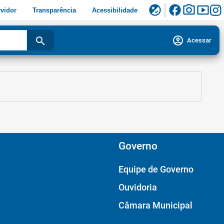
facebook
photo_camera
smart_display
flaky
vidor
Transparência
Acessibilidade
account_circle
search
Acessar
Governo
Equipe de Governo
Ouvidoria
Câmara Municipal