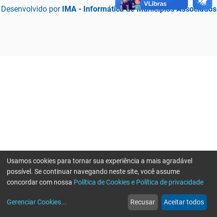
Desenvolvido por
IMA - Informática de Municípios Associados
Usamos cookies para tornar sua experiência a mais agradável
possível. Se continuar navegando neste site, você assume
concordar com nossa
Política de Cookies e Política de privacidade
home
build_circle
event
web
more_horiz
Erro ao enviar informações, por favor tente novamente
Gerenciar Cookies
...
Recusar
Aceitar todos
Início
Serviços
Eventos
Notícias
Mais