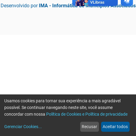
Desenvolvido por
IMA - Informática de Municípios Associados
Usamos cookies para tornar sua experiência a mais agradável
possível. Se continuar navegando neste site, você assume
concordar com nossa
Política de Cookies e Política de privacidade
home
build_circle
event
web
more_horiz
Erro ao enviar informações, por favor tente novamente
Gerenciar Cookies
...
Recusar
Aceitar todos
Início
Serviços
Eventos
Notícias
Mais