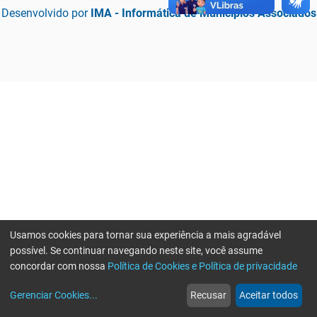
Desenvolvido por
IMA - Informática de Municípios Associados
Usamos cookies para tornar sua experiência a mais agradável
possível. Se continuar navegando neste site, você assume
concordar com nossa
Política de Cookies e Política de privacidade
home
build_circle
event
web
more_horiz
Erro ao enviar informações, por favor tente novamente
Gerenciar Cookies
...
Recusar
Aceitar todos
Início
Serviços
Eventos
Notícias
Mais