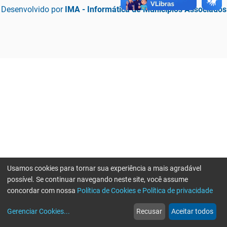
Desenvolvido por
IMA - Informática de Municípios Associados
Usamos cookies para tornar sua experiência a mais agradável
possível. Se continuar navegando neste site, você assume
concordar com nossa
Política de Cookies e Política de privacidade
home
build_circle
event
web
more_horiz
Erro ao enviar informações, por favor tente novamente
Gerenciar Cookies
...
Recusar
Aceitar todos
Início
Serviços
Eventos
Notícias
Mais