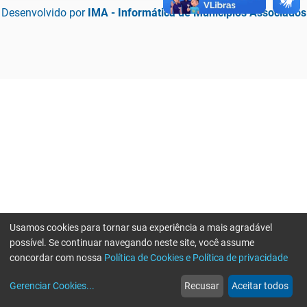
Desenvolvido por
IMA - Informática de Municípios Associados
Usamos cookies para tornar sua experiência a mais agradável
possível. Se continuar navegando neste site, você assume
concordar com nossa
Política de Cookies e Política de privacidade
home
build_circle
event
web
more_horiz
Erro ao enviar informações, por favor tente novamente
Gerenciar Cookies
...
Recusar
Aceitar todos
Início
Serviços
Eventos
Notícias
Mais