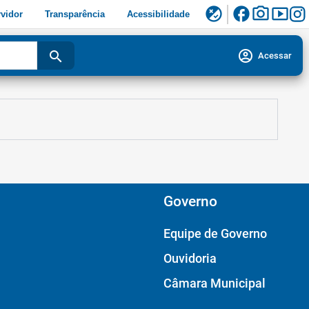
facebook
photo_camera
smart_display
flaky
vidor
Transparência
Acessibilidade
account_circle
search
Acessar
Governo
Equipe de Governo
Ouvidoria
Câmara Municipal