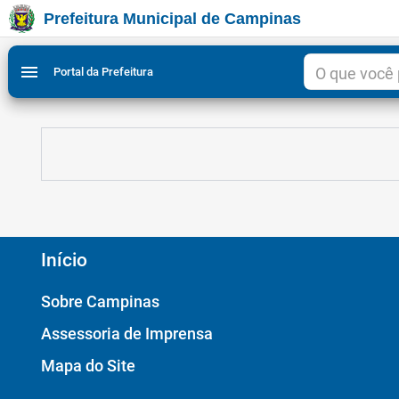
Prefeitura Municipal de Campinas
Ir para conteudo
Ir para menu do site da Prefeitura de Campinas
Ligar/Desligar contraste visual de tela para acessibili
1
2
menu
Portal da Prefeitura
Início
Sobre Campinas
Assessoria de Imprensa
Mapa do Site