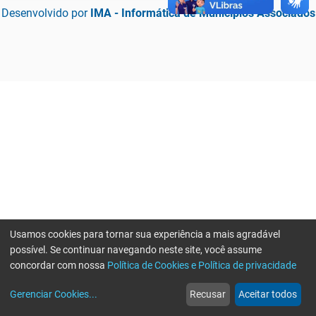
Desenvolvido por
IMA - Informática de Municípios Associados
Usamos cookies para tornar sua experiência a mais agradável
possível. Se continuar navegando neste site, você assume
concordar com nossa
Política de Cookies e Política de privacidade
home
build_circle
event
web
more_horiz
Erro ao enviar informações, por favor tente novamente
Gerenciar Cookies
...
Recusar
Aceitar todos
Início
Serviços
Eventos
Notícias
Mais