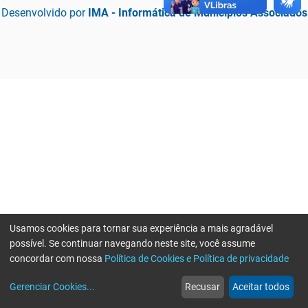
Desenvolvido por
IMA - Informática de Municípios Associados
Usamos cookies para tornar sua experiência a mais agradável
possível. Se continuar navegando neste site, você assume
concordar com nossa
Política de Cookies e Política de privacidade
home
build_circle
event
web
more_horiz
Erro ao enviar informações, por favor tente novamente
Gerenciar Cookies
...
Recusar
Aceitar todos
Início
Serviços
Eventos
Notícias
Mais