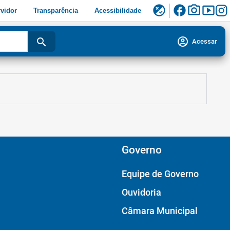
facebook
photo_camera
smart_display
flaky
vidor
Transparência
Acessibilidade
account_circle
search
Acessar
Governo
Equipe de Governo
Ouvidoria
Câmara Municipal