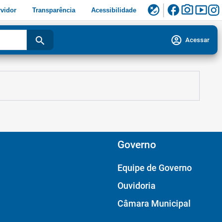
facebook
photo_camera
smart_display
flaky
vidor
Transparência
Acessibilidade
account_circle
search
Acessar
Governo
Equipe de Governo
Ouvidoria
Câmara Municipal