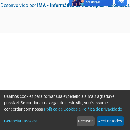
Desenvolvido por
IMA - Informática de Municípios Associados
Usamos cookies para tornar sua experiência a mais agradável
possível. Se continuar navegando neste site, você assume
concordar com nossa
Política de Cookies e Política de privacidade
home
build_circle
event
web
more_horiz
Erro ao enviar informações, por favor tente novamente
Gerenciar Cookies
...
Recusar
Aceitar todos
Início
Serviços
Eventos
Notícias
Mais