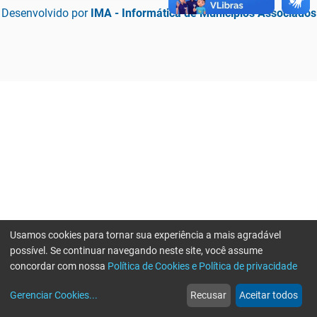
Desenvolvido por
IMA - Informática de Municípios Associados
Usamos cookies para tornar sua experiência a mais agradável
possível. Se continuar navegando neste site, você assume
concordar com nossa
Política de Cookies e Política de privacidade
home
build_circle
event
web
more_horiz
Erro ao enviar informações, por favor tente novamente
Gerenciar Cookies
...
Recusar
Aceitar todos
Início
Serviços
Eventos
Notícias
Mais