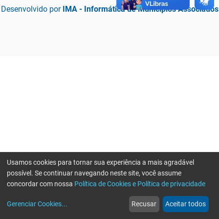
Desenvolvido por
IMA - Informática de Municípios Associados
Usamos cookies para tornar sua experiência a mais agradável
possível. Se continuar navegando neste site, você assume
concordar com nossa
Política de Cookies e Política de privacidade
home
build_circle
event
web
more_horiz
Erro ao enviar informações, por favor tente novamente
Gerenciar Cookies
...
Recusar
Aceitar todos
Início
Serviços
Eventos
Notícias
Mais