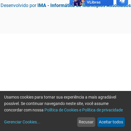
Desenvolvido por
IMA - Informática de Municípios Associados
Usamos cookies para tornar sua experiência a mais agradável
possível. Se continuar navegando neste site, você assume
concordar com nossa
Política de Cookies e Política de privacidade
home
build_circle
event
web
more_horiz
Erro ao enviar informações, por favor tente novamente
Gerenciar Cookies
...
Recusar
Aceitar todos
Início
Serviços
Eventos
Notícias
Mais