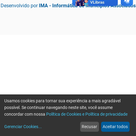
Desenvolvido por
IMA - Informática de Municípios Associados
Usamos cookies para tornar sua experiência a mais agradável
possível. Se continuar navegando neste site, você assume
concordar com nossa
Política de Cookies e Política de privacidade
home
build_circle
event
web
more_horiz
Erro ao enviar informações, por favor tente novamente
Gerenciar Cookies
...
Recusar
Aceitar todos
Início
Serviços
Eventos
Notícias
Mais