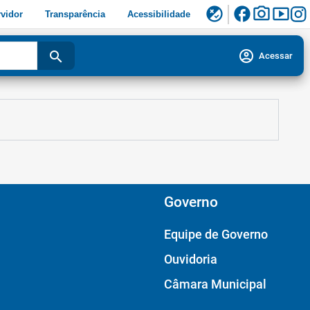
facebook
photo_camera
smart_display
flaky
vidor
Transparência
Acessibilidade
account_circle
search
Acessar
Governo
Equipe de Governo
Ouvidoria
Câmara Municipal