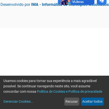
Desenvolvido por
IMA - Informática de Municípios Associados
Usamos cookies para tornar sua experiência a mais agradável
possível. Se continuar navegando neste site, você assume
concordar com nossa
Política de Cookies e Política de privacidade
home
build_circle
event
web
more_horiz
Erro ao enviar informações, por favor tente novamente
Gerenciar Cookies
...
Recusar
Aceitar todos
Início
Serviços
Eventos
Notícias
Mais