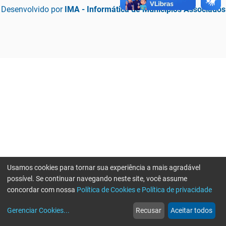
Desenvolvido por
IMA - Informática de Municípios Associados
Usamos cookies para tornar sua experiência a mais agradável
possível. Se continuar navegando neste site, você assume
concordar com nossa
Política de Cookies e Política de privacidade
home
build_circle
event
web
more_horiz
Erro ao enviar informações, por favor tente novamente
Gerenciar Cookies
...
Recusar
Aceitar todos
Início
Serviços
Eventos
Notícias
Mais