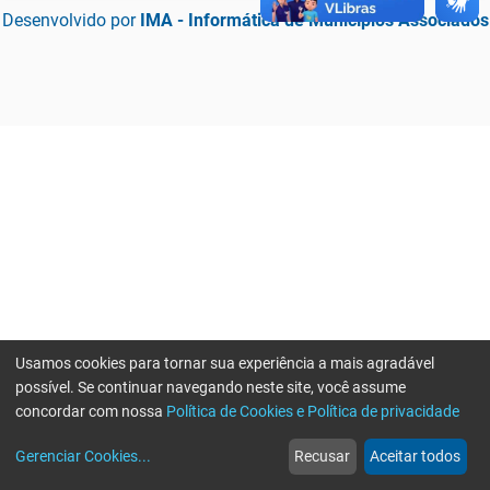
Desenvolvido por
IMA - Informática de Municípios Associados
Usamos cookies para tornar sua experiência a mais agradável
possível. Se continuar navegando neste site, você assume
concordar com nossa
Política de Cookies e Política de privacidade
home
build_circle
event
web
more_horiz
Erro ao enviar informações, por favor tente novamente
Gerenciar Cookies
...
Recusar
Aceitar todos
Início
Serviços
Eventos
Notícias
Mais