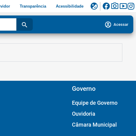
facebook
photo_camera
smart_display
flaky
vidor
Transparência
Acessibilidade
account_circle
search
Acessar
Governo
Equipe de Governo
Ouvidoria
Câmara Municipal