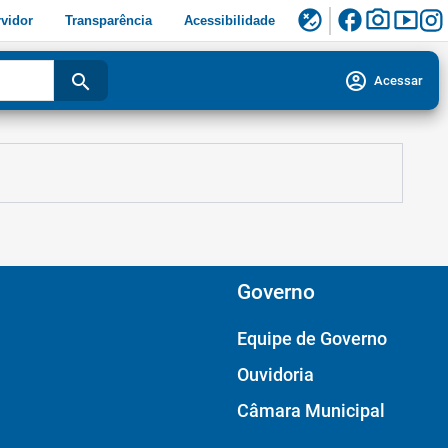
facebook
photo_camera
smart_display
flaky
vidor
Transparência
Acessibilidade
account_circle
search
Acessar
Governo
Equipe de Governo
Ouvidoria
Câmara Municipal