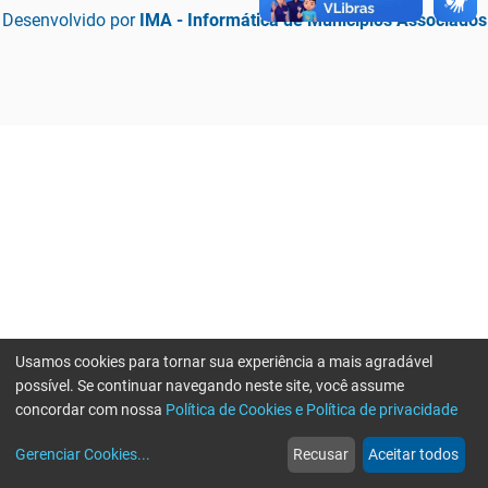
Desenvolvido por
IMA - Informática de Municípios Associados
Usamos cookies para tornar sua experiência a mais agradável
possível. Se continuar navegando neste site, você assume
concordar com nossa
Política de Cookies e Política de privacidade
home
build_circle
event
web
more_horiz
Erro ao enviar informações, por favor tente novamente
Gerenciar Cookies
...
Recusar
Aceitar todos
Início
Serviços
Eventos
Notícias
Mais