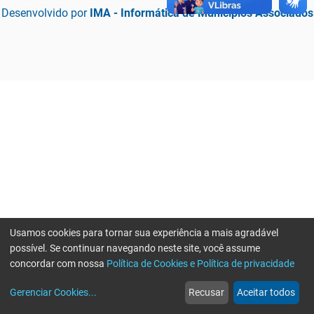
Desenvolvido por
IMA - Informática de Municípios Associados
Usamos cookies para tornar sua experiência a mais agradável
possível. Se continuar navegando neste site, você assume
concordar com nossa
Política de Cookies e Política de privacidade
home
build_circle
event
web
more_horiz
Erro ao enviar informações, por favor tente novamente
Gerenciar Cookies
...
Recusar
Aceitar todos
Início
Serviços
Eventos
Notícias
Mais