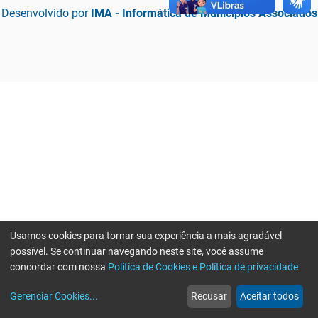
Desenvolvido por
IMA - Informática de Municípios Associados
Usamos cookies para tornar sua experiência a mais agradável
possível. Se continuar navegando neste site, você assume
concordar com nossa
Política de Cookies e Política de privacidade
home
build_circle
event
web
more_horiz
Erro ao enviar informações, por favor tente novamente
Gerenciar Cookies
...
Recusar
Aceitar todos
Início
Serviços
Eventos
Notícias
Mais