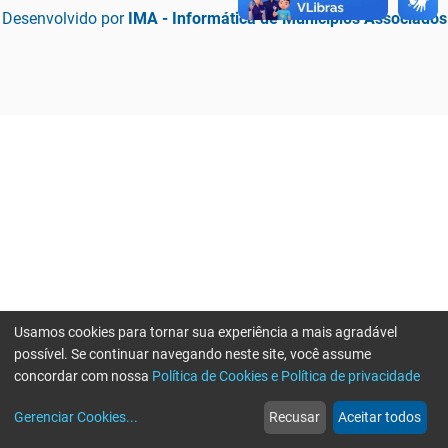
Desenvolvido por
IMA - Informática de Municípios Associados
Usamos cookies para tornar sua experiência a mais agradável
possível. Se continuar navegando neste site, você assume
concordar com nossa
Política de Cookies e Política de privacidade
home
build_circle
event
web
more_horiz
Erro ao enviar informações, por favor tente novamente
Gerenciar Cookies
...
Recusar
Aceitar todos
Início
Serviços
Eventos
Notícias
Mais