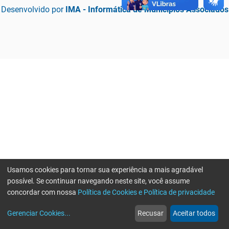
Desenvolvido por
IMA - Informática de Municípios Associados
Usamos cookies para tornar sua experiência a mais agradável
possível. Se continuar navegando neste site, você assume
concordar com nossa
Política de Cookies e Política de privacidade
home
build_circle
event
web
more_horiz
Erro ao enviar informações, por favor tente novamente
Gerenciar Cookies
...
Recusar
Aceitar todos
Início
Serviços
Eventos
Notícias
Mais