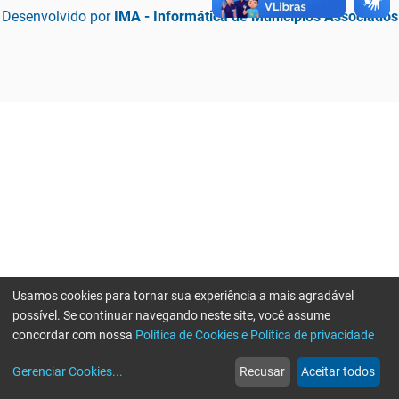
Desenvolvido por
IMA - Informática de Municípios Associados
Usamos cookies para tornar sua experiência a mais agradável
possível. Se continuar navegando neste site, você assume
concordar com nossa
Política de Cookies e Política de privacidade
home
build_circle
event
web
more_horiz
Erro ao enviar informações, por favor tente novamente
Gerenciar Cookies
...
Recusar
Aceitar todos
Início
Serviços
Eventos
Notícias
Mais