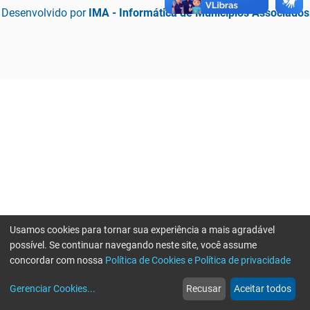
Desenvolvido por
IMA - Informática de Municípios Associados
Usamos cookies para tornar sua experiência a mais agradável
possível. Se continuar navegando neste site, você assume
concordar com nossa
Política de Cookies e Política de privacidade
home
build_circle
event
web
more_horiz
Erro ao enviar informações, por favor tente novamente
Gerenciar Cookies
...
Recusar
Aceitar todos
Início
Serviços
Eventos
Notícias
Mais