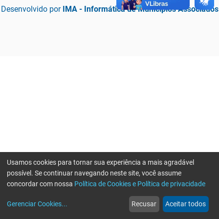
Desenvolvido por
IMA - Informática de Municípios Associados
Usamos cookies para tornar sua experiência a mais agradável
possível. Se continuar navegando neste site, você assume
concordar com nossa
Política de Cookies e Política de privacidade
home
build_circle
event
web
more_horiz
Erro ao enviar informações, por favor tente novamente
Gerenciar Cookies
...
Recusar
Aceitar todos
Início
Serviços
Eventos
Notícias
Mais