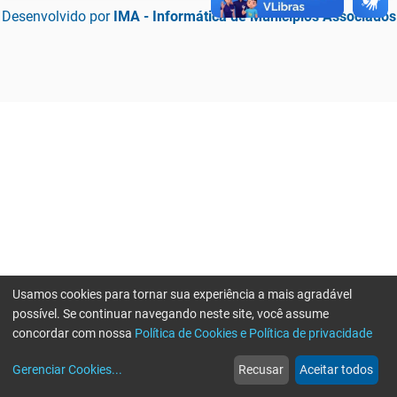
Desenvolvido por
IMA - Informática de Municípios Associados
Usamos cookies para tornar sua experiência a mais agradável
possível. Se continuar navegando neste site, você assume
concordar com nossa
Política de Cookies e Política de privacidade
home
build_circle
event
web
more_horiz
Erro ao enviar informações, por favor tente novamente
Gerenciar Cookies
...
Recusar
Aceitar todos
Início
Serviços
Eventos
Notícias
Mais