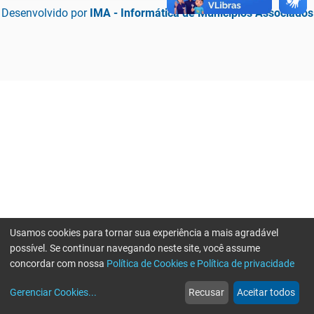
Desenvolvido por
IMA - Informática de Municípios Associados
Usamos cookies para tornar sua experiência a mais agradável
possível. Se continuar navegando neste site, você assume
concordar com nossa
Política de Cookies e Política de privacidade
home
build_circle
event
web
more_horiz
Erro ao enviar informações, por favor tente novamente
Gerenciar Cookies
...
Recusar
Aceitar todos
Início
Serviços
Eventos
Notícias
Mais