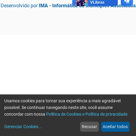
Desenvolvido por
IMA - Informática de Municípios Associados
Usamos cookies para tornar sua experiência a mais agradável
possível. Se continuar navegando neste site, você assume
concordar com nossa
Política de Cookies e Política de privacidade
home
build_circle
event
web
more_horiz
Erro ao enviar informações, por favor tente novamente
Gerenciar Cookies
...
Recusar
Aceitar todos
Início
Serviços
Eventos
Notícias
Mais