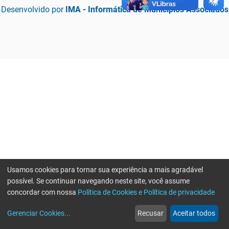
Desenvolvido por
IMA - Informática de Municípios Associados
Usamos cookies para tornar sua experiência a mais agradável
possível. Se continuar navegando neste site, você assume
concordar com nossa
Política de Cookies e Política de privacidade
home
build_circle
event
web
more_horiz
Erro ao enviar informações, por favor tente novamente
Gerenciar Cookies
...
Recusar
Aceitar todos
Início
Serviços
Eventos
Notícias
Mais