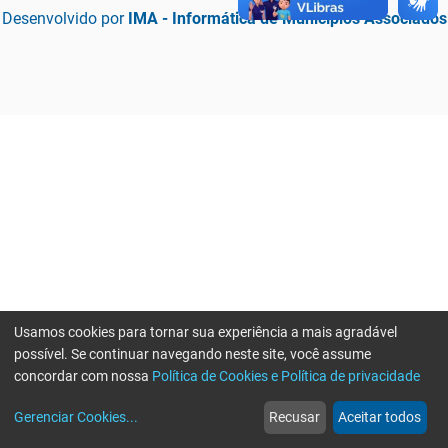
Desenvolvido por
IMA - Informática de Municípios Associados
Usamos cookies para tornar sua experiência a mais agradável
possível. Se continuar navegando neste site, você assume
concordar com nossa
Política de Cookies e Política de privacidade
home
build_circle
event
web
more_horiz
Erro ao enviar informações, por favor tente novamente
Gerenciar Cookies
...
Recusar
Aceitar todos
Início
Serviços
Eventos
Notícias
Mais